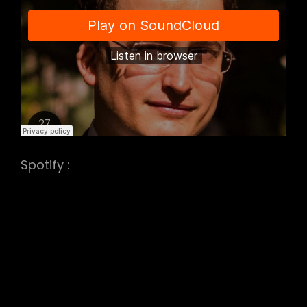
h
Spotify :